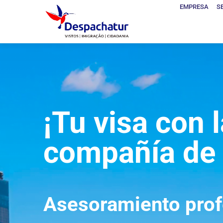
EMPRESA
S
¡Tu visa con 
compañía de 
Asesoramiento profe