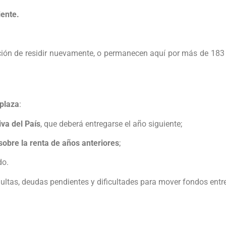
iente.
nción de residir nuevamente, o permanecen aquí por más de 183
plaza
:
iva del País
, que deberá entregarse el año siguiente;
obre la renta de años anteriores
;
do.
ultas, deudas pendientes y dificultades para mover fondos entre B