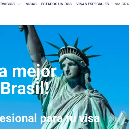
ERVICIOS
VISAS
ESTADOS UNIDOS
VISAS ESPECIALES
INMIGRA
la mejor
Brasil!
sional para tu visa